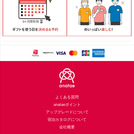
Footer
よくある質問
anataeポイント
アップグレードについて
宿泊カタログについて
会社概要