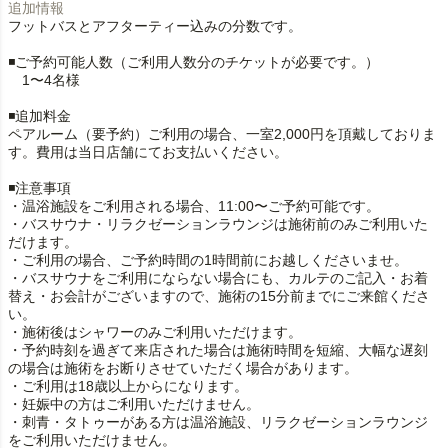
追加情報
フットバスとアフターティー込みの分数です。
◾️ご予約可能人数（ご利用人数分のチケットが必要です。）
1〜4名様
◾️追加料金
ペアルーム（要予約）ご利用の場合、一室2,000円を頂戴しておりま
す。費用は当日店舗にてお支払いください。
◾️注意事項
・温浴施設をご利用される場合、11:00〜ご予約可能です。
・バスサウナ・リラクゼーションラウンジは施術前のみご利用いた
だけます。
・ご利用の場合、ご予約時間の1時間前にお越しくださいませ。
・バスサウナをご利用にならない場合にも、カルテのご記入・お着
替え・お会計がございますので、施術の15分前までにご来館くださ
い。
・施術後はシャワーのみご利用いただけます。
・予約時刻を過ぎて来店された場合は施術時間を短縮、大幅な遅刻
の場合は施術をお断りさせていただく場合があります。
・ご利用は18歳以上からになります。
・妊娠中の方はご利用いただけません。
・刺青・タトゥーがある方は温浴施設、リラクゼーションラウンジ
をご利用いただけません。