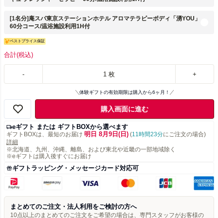
[1名分]庵スパ東京ステーションホテル アロマテラピーボディ「湧YOU」
60分コース/温浴施設利用1H付
ベストプライス保証
合計
(税込)
-
1
枚
+
体験ギフトの有効期限は購入から6ヶ月！
購入画面に進む
eギフト または ギフトBOXから選べます
明日 8月9日(日)
ギフトBOXは、最短のお届け
(
11時間23分
にご注文の場合)
詳細
※北海道、九州、沖縄、離島、および東北や近畿の一部地域除く
※eギフトは購入後すぐにお届け
ギフトラッピング・メッセージカード対応可
まとめてのご注文・法人利用をご検討の方へ
10点以上のまとめてのご注文をご希望の場合は、専門スタッフがお客様の