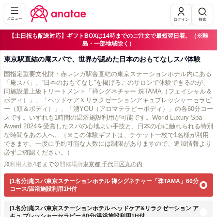
メニュー
ログイン
検索
【土日祝も配送対応】ギフトBOXは14時までのご注文で最短翌日着。（※離
島・一部地域除く）
東京駅直結の庵スパで、世界が認めた日本のおもてなしスパ体験
国指定重要文化財・赤レンガ駅舎直結の東京ステーションホテル内にある
「庵スパ」。“日本のおもてなし”を掲げるこのサロンで体験できるのが、
同施設最上級トリートメント「禅シグネチャー 珠TAMA（フェイシャル＆
ボディ）」、「ヘッドケア＆リラクゼーションアキュプレッシャーセラピ
ー（頭＆ボディ）」、「湧YOU（アロマテラピーボディ）」の各60分コー
スです。いずれも1時間の温浴施設利用が可能です。World Luxury Spa
Award 2024を受賞したスパの心地よい手技と、日本の心に触れられる特別
な時間をあの人へ。（※この体験ギフトは、チケット一枚で1名様が利用
できます。一度に予約可能な人数には制限がありますので、追加情報より
必ずご確認ください。）
利用人数
4名まで
開催場所
東京都 千代田区丸の内
[1名分]庵スパ東京ステーションホテル 禅シグネチャー「珠TAMA」60分
コース/温浴施設利用1H付
[1名分]庵スパ東京ステーションホテル ヘッドケア&リラクゼーション ア
キュ プレッシャーセラピー 60分/温浴施設利用1H付