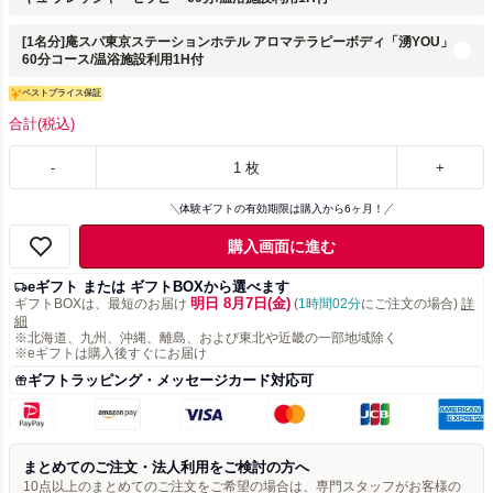
[1名分]庵スパ東京ステーションホテル アロマテラピーボディ「湧YOU」
60分コース/温浴施設利用1H付
ベストプライス保証
合計
(税込)
-
1
枚
+
体験ギフトの有効期限は購入から6ヶ月！
購入画面に進む
eギフト または ギフトBOXから選べます
明日 8月7日(金)
ギフトBOXは、最短のお届け
(
1時間02分
にご注文の場合)
詳
細
※北海道、九州、沖縄、離島、および東北や近畿の一部地域除く
※eギフトは購入後すぐにお届け
ギフトラッピング・メッセージカード対応可
まとめてのご注文・法人利用をご検討の方へ
10点以上のまとめてのご注文をご希望の場合は、専門スタッフがお客様の