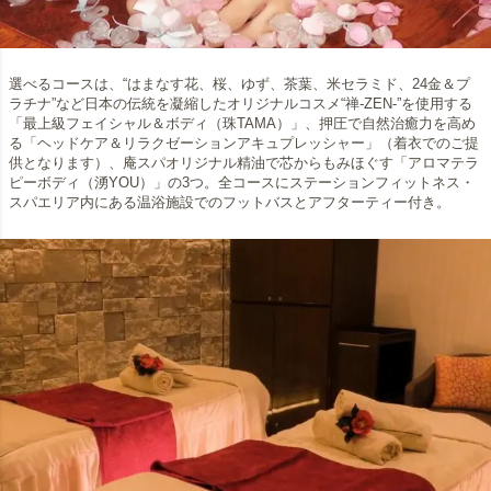
選べるコースは、“はまなす花、桜、ゆず、茶葉、米セラミド、24金＆プ
ラチナ”など日本の伝統を凝縮したオリジナルコスメ“禅-ZEN‐”を使用する
「最上級フェイシャル＆ボディ（珠TAMA）」、押圧で自然治癒力を高め
る「ヘッドケア＆リラクゼーションアキュプレッシャー」（着衣でのご提
供となります）、庵スパオリジナル精油で芯からもみほぐす「アロマテラ
ピーボディ（湧YOU）」の3つ。全コースにステーションフィットネス・
スパエリア内にある温浴施設でのフットバスとアフターティー付き。