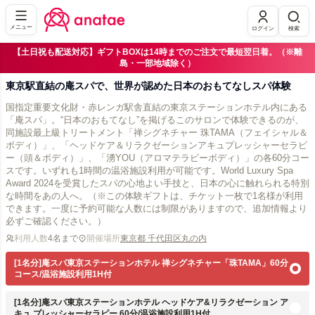
メニュー
ログイン
検索
【土日祝も配送対応】ギフトBOXは14時までのご注文で最短翌日着。（※離
島・一部地域除く）
東京駅直結の庵スパで、世界が認めた日本のおもてなしスパ体験
国指定重要文化財・赤レンガ駅舎直結の東京ステーションホテル内にある
「庵スパ」。“日本のおもてなし”を掲げるこのサロンで体験できるのが、
同施設最上級トリートメント「禅シグネチャー 珠TAMA（フェイシャル＆
ボディ）」、「ヘッドケア＆リラクゼーションアキュプレッシャーセラピ
ー（頭＆ボディ）」、「湧YOU（アロマテラピーボディ）」の各60分コー
スです。いずれも1時間の温浴施設利用が可能です。World Luxury Spa
Award 2024を受賞したスパの心地よい手技と、日本の心に触れられる特別
な時間をあの人へ。（※この体験ギフトは、チケット一枚で1名様が利用
できます。一度に予約可能な人数には制限がありますので、追加情報より
必ずご確認ください。）
利用人数
4名まで
開催場所
東京都 千代田区丸の内
[1名分]庵スパ東京ステーションホテル 禅シグネチャー「珠TAMA」60分
コース/温浴施設利用1H付
[1名分]庵スパ東京ステーションホテル ヘッドケア&リラクゼーション ア
キュ プレッシャーセラピー 60分/温浴施設利用1H付