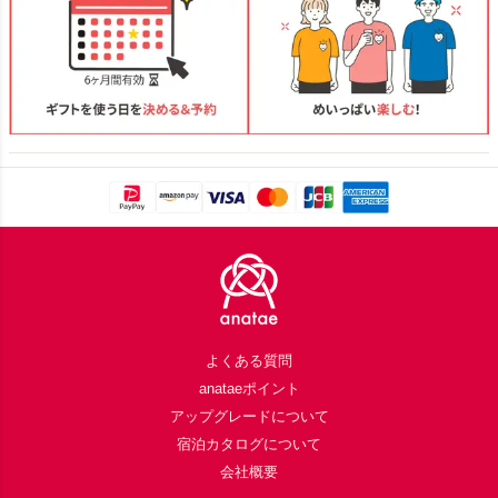
Footer
よくある質問
anataeポイント
アップグレードについて
宿泊カタログについて
会社概要