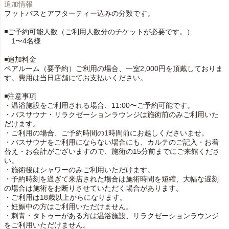
追加情報
フットバスとアフターティー込みの分数です。
◾️ご予約可能人数（ご利用人数分のチケットが必要です。）
1〜4名様
◾️追加料金
ペアルーム（要予約）ご利用の場合、一室2,000円を頂戴しておりま
す。費用は当日店舗にてお支払いください。
◾️注意事項
・温浴施設をご利用される場合、11:00〜ご予約可能です。
・バスサウナ・リラクゼーションラウンジは施術前のみご利用いた
だけます。
・ご利用の場合、ご予約時間の1時間前にお越しくださいませ。
・バスサウナをご利用にならない場合にも、カルテのご記入・お着
替え・お会計がございますので、施術の15分前までにご来館くださ
い。
・施術後はシャワーのみご利用いただけます。
・予約時刻を過ぎて来店された場合は施術時間を短縮、大幅な遅刻
の場合は施術をお断りさせていただく場合があります。
・ご利用は18歳以上からになります。
・妊娠中の方はご利用いただけません。
・刺青・タトゥーがある方は温浴施設、リラクゼーションラウンジ
をご利用いただけません。