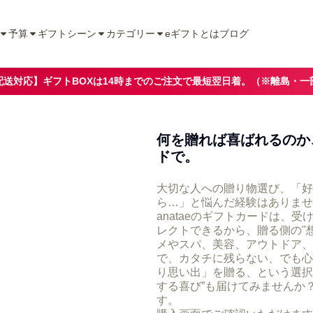
予算
ギフトシーン
カテゴリー
eギフトとは
ブログ
配送対応】ギフトBOXは14時までのご注文で最短翌日着。（※離島・一
何を贈れば喜ばれるのか
ドで。
大切な人への贈り物選び、「好
ら…」と悩んだ経験はありませ
anataeのギフトカードは、
レクトできるから、贈る側の"
メやスパ、美容、アウトドア、
で、カタチに残らない、でも心
り思い出」を贈る、という選択肢
する喜び”も届けてみませんか
す。