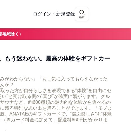
ログイン・新規登録
検索
部地域除く）
、もう迷わない。最高の体験をギフトカー
みがわからない」「もし気に入ってもらえなかった
んか？
受け取った方が自分らしさを表現できる"体験"を自由にセ
想い"と受け取る側の"喜び"が確実に繋がります。グル
サウナなど、約600種類の魅力的な体験から選べるの
に残る特別な思い出を贈ることができます。「モノよ
。ANATAEのギフトカードで、“選ぶ楽しさ”も“体験
？（※カード料金に加えて、配送料660円がかかりま