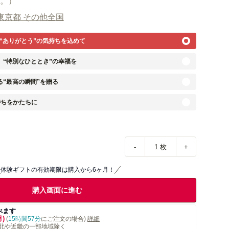
。）
東京都 その他全国
”“ありがとう”の気持ちを込めて
に、“特別なひととき”の幸福を
る“最高の瞬間”を贈る
持ちをかたちに
-
1
枚
+
体験ギフトの有効期限は購入から6ヶ月！
購入画面に進む
べます
月)
(
15時間57分
にご注文の場合)
詳細
北や近畿の一部地域除く