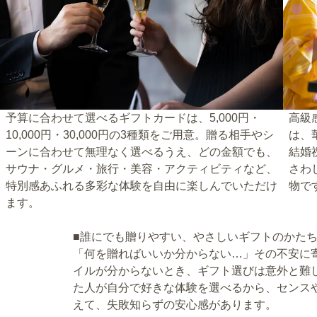
予算に合わせて選べるギフトカードは、5,000円・
高級
10,000円・30,000円の3種類をご用意。贈る相手やシ
は、
ーンに合わせて無理なく選べるうえ、どの金額でも、
結婚
サウナ・グルメ・旅行・美容・アクティビティなど、
さわ
特別感あふれる多彩な体験を自由に楽しんでいただけ
物で
ます。
■誰にでも贈りやすい、やさしいギフトのかた
「何を贈ればいいか分からない…」その不安に
イルが分からないとき、ギフト選びは意外と難しい
た人が自分で好きな体験を選べるから、センス
えて、失敗知らずの安心感があります。