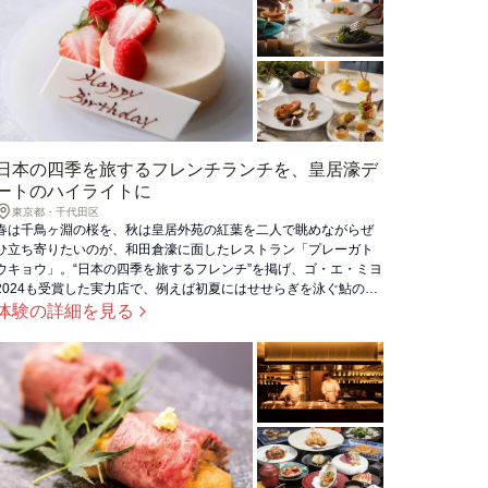
日本の四季を旅するフレンチランチを、皇居濠デ
ートのハイライトに
東京都・千代田区
春は千鳥ヶ淵の桜を、秋は皇居外苑の紅葉を二人で眺めながらぜ
ひ立ち寄りたいのが、和田倉濠に面したレストラン「プレーガト
ウキョウ」。“日本の四季を旅するフレンチ”を掲げ、ゴ・エ・ミヨ
2024も受賞した実力店で、例えば初夏にはせせらぎを泳ぐ鮎の
姿、冬には雪景色を表した一皿など、四季彩豊かなフレンチコー
体験の詳細を見る
スを味わえます。anatae限定の乾杯ドリンク付きの「ムニュ・デ
キュスタシオン」を二人の最高の思い出に。（※体験ギフト予約
不可の時期があります。追加情報を確認ください。）（※一度に
予約可能な人数には制限がありますので、追加情報より必ずご確
認ください。）