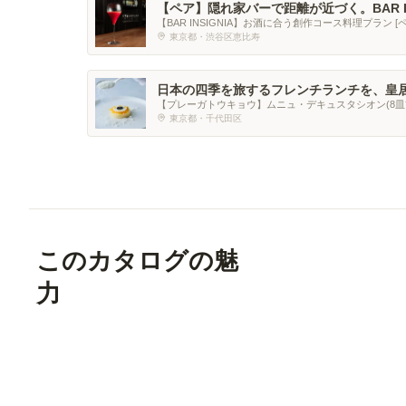
【ペア】隠れ家バーで距離が近づく。BAR I
コース
【BAR INSIGNIA】お酒に合う創作コース料理プラン [ペ
東京都・渋谷区恵比寿
日本の四季を旅するフレンチランチを、皇
【プレーガトウキョウ】ムニュ・デキュスタシオン(8皿前
東京都・千代田区
このカタログの魅
力