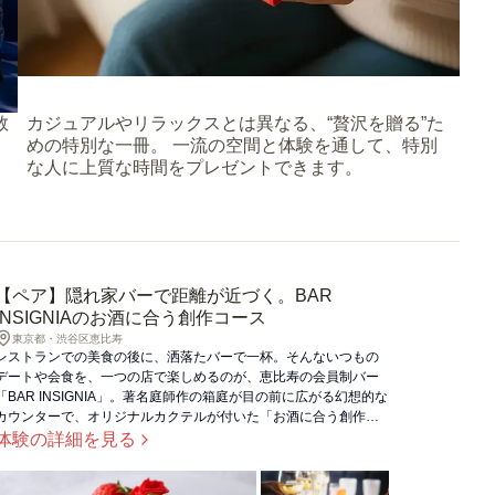
数
カジュアルやリラックスとは異なる、“贅沢を贈る”た
めの特別な一冊。 一流の空間と体験を通して、特別
な人に上質な時間をプレゼントできます。
【ペア】隠れ家バーで距離が近づく。BAR
INSIGNIAのお酒に合う創作コース
東京都・渋谷区恵比寿
レストランでの美食の後に、洒落たバーで一杯。そんないつもの
デートや会食を、一つの店で楽しめるのが、恵比寿の会員制バー
「BAR INSIGNIA」。著名庭師作の箱庭が目の前に広がる幻想的な
カウンターで、オリジナルカクテルが付いた「お酒に合う創作コ
ース」、もしくは「同コース＋3杯のマリアージュ付き」のプラン
体験の詳細を見る
を楽しめます。あの人とじっくり仲を深めたい夜などに。