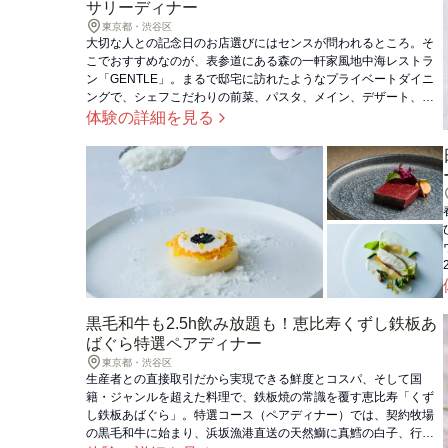
サリーディナー
東京都・渋谷区
大切な人との記念日のお店選びにはセンスが問われるところ。そ
こでおすすめなのが、表参道にある森の一軒家風地中海レストラ
ン「GENTLE」。まるで邸宅に訪れたようなプライベートダイニ
ングで、シェフこだわりの前菜、パスタ、メイン、デザート、食
後のドリンク、メッセージ付ケーキまで全6品が揃ったアニバーサ
体験の詳細を見る
リープラン（ディナー）を楽しめます。思い出に残る夜を、あの
ペアやご自身の記念日に。（※メニューは仕入状況等により変更
となる場合がございます。予めご了承ください。）
黒毛和牛も2.5h飲み放題も！恵比寿くずし鉄板あ
ばぐら特選ペアディナー
東京都・渋谷区
生産者との直接取引だから実現できる鮮度とコスパ、そして国
籍・ジャンルを超えた料理で、鉄板焼の常識を覆す恵比寿「くず
し鉄板あばぐら」。特選コース（ペアディナー）では、契約牧場
の黒毛和牛に始まり、浜坂漁港直送の天然鰤に真鱈の白子、行方