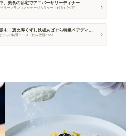
中。美食の邸宅でアニバーサリーディナー
アニバーサリープラン（メッセージ入りケーキ付き）[ペア]
み放題も！恵比寿くずし鉄板あばぐら特選ペアディナ
ばぐらの特選コース《飲み放題2.5h》