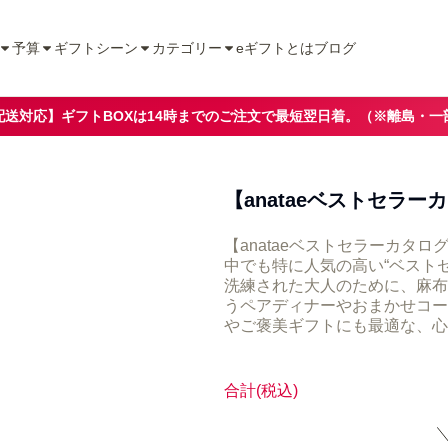
予算
ギフトシーン
カテゴリー
eギフトとは
ブログ
配送対応】ギフトBOXは14時までのご注文で最短翌日着。（※離島・一
【anataeベストセラ
【anataeベストセラーカタ
中でも特に人気の高い“ベスト
洗練された大人のために、麻布
うペアディナーやおまかせコー
やご褒美ギフトにも最適な、心
合計
(税込)