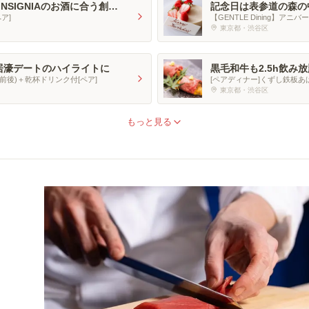
NSIGNIAのお酒に合う創作
記念日は表参道の森の
ア]
【GENTLE Dining】
東京都・渋谷区
居濠デートのハイライトに
黒毛和牛も2.5h飲
ー
後)＋乾杯ドリンク付[ペア]
[ペアディナー]くずし鉄板あ
東京都・渋谷区
もっと見る