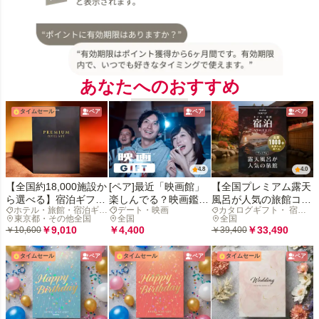
あなたへのおすすめ
タイムセール
ペア
ペア
ペア
4.8
4.0
【全国約18,000施設か
[ペア]最近「映画館」
【全国プレミアム露天
ら選べる】宿泊ギフト
楽しんでる？映画鑑賞
風呂が人気の旅館コレ
ホテル・旅館・宿泊ギフ
デート・映画
カタログギフト・ 宿泊
(ホテル・旅館)
デジタルギフトで映画
クション】宿泊カタロ
ト
東京都・その他全国
全国
ギフト
全国
の没入体験を贈ろう
グギフト: 掲載数
￥9,010
￥4,400
￥33,490
￥10,600
￥39,400
1,000+施設〜
タイムセール
ペア
タイムセール
ペア
タイムセール
ペア