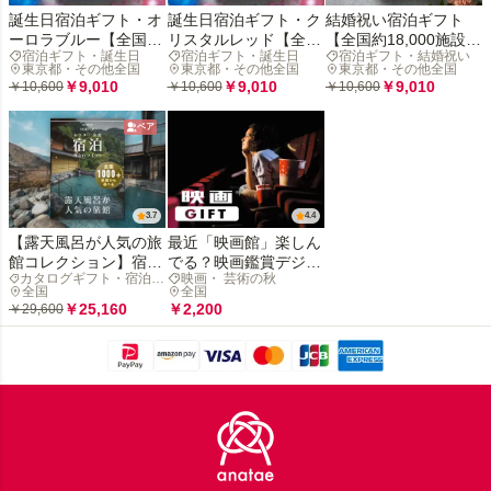
誕生日宿泊ギフト・オ
誕生日宿泊ギフト・ク
結婚祝い宿泊ギフト
ーロラブルー【全国約
リスタルレッド【全国
【全国約18,000施設か
宿泊ギフト・誕生日
宿泊ギフト・誕生日
宿泊ギフト・結婚祝い
18,000施設から選べ
約18,000施設から選べ
ら選べる】
東京都・その他全国
東京都・その他全国
東京都・その他全国
る】
る】
￥9,010
￥9,010
￥9,010
￥10,600
￥10,600
￥10,600
ペア
3.7
4.4
【露天風呂が人気の旅
最近「映画館」楽しん
館コレクション】宿泊
でる？映画鑑賞デジタ
カタログギフト・宿泊ギ
映画・ 芸術の秋
カタログギフト: 掲載
ルギフトで映画の没入
フト
全国
全国
数1,000+施設〜
体験を贈ろう
￥25,160
￥2,200
￥29,600
Footer