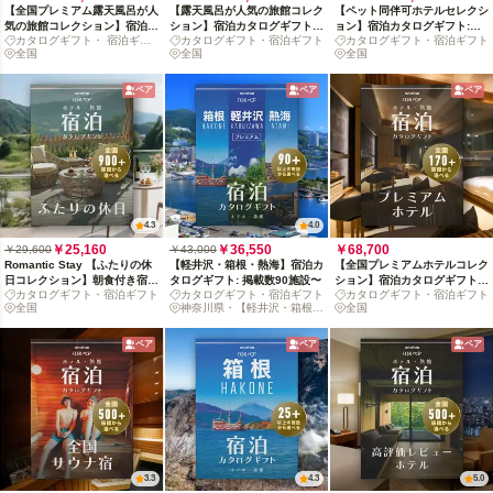
【全国プレミアム露天風呂が人
【露天風呂が人気の旅館コレク
【ペット同伴可ホテルセレクシ
気の旅館コレクション】宿泊カ
ション】宿泊カタログギフト:
ョン】宿泊カタログギフト:
カタログギフト・ 宿泊ギフ
カタログギフト・宿泊ギフト
カタログギフト・宿泊ギフト
タログギフト: 掲載数1,000+施
掲載数1,000+施設〜
140+施設〜
ト
全国
全国
全国
設〜
ペア
ペア
ペア
4.3
4.0
￥25,160
￥36,550
￥68,700
￥29,600
￥43,000
Romantic Stay 【ふたりの休
【軽井沢・箱根・熱海】宿泊カ
【全国プレミアムホテルコレク
日コレクション】朝食付き宿泊
タログギフト: 掲載数90施設〜
ション】宿泊カタログギフト:
カタログギフト・宿泊ギフト
カタログギフト・宿泊ギフト
カタログギフト・宿泊ギフト
カタログギフト: 掲載数900+施
掲載数170+施設〜
全国
神奈川県・【軽井沢・箱根・
全国
設〜
熱海】
ペア
ペア
ペア
3.3
4.3
5.0