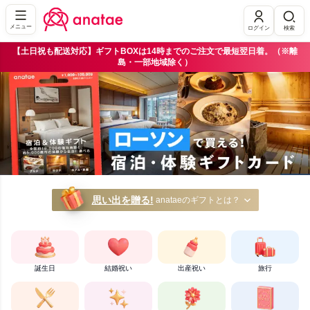
メニュー
ログイン
検索
【土日祝も配送対応】ギフトBOXは14時までのご注文で最短翌日着。（※離
島・一部地域除く）
モノではなく「体験」を贈る｜体験ギフト・カタログギフトのan
思い出を贈る!
anataeのギフトとは？
誕生日
結婚祝い
出産祝い
旅行