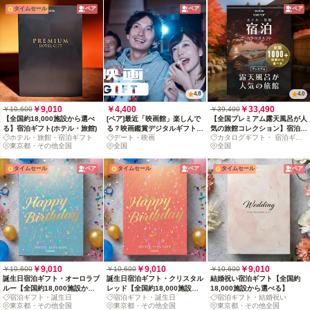
タイムセール
ペア
ペア
ペア
4.8
4.0
￥9,010
￥4,400
￥33,490
￥10,600
￥39,400
【全国約18,000施設から選べ
[ペア]最近「映画館」楽しんで
【全国プレミアム露天風呂が人
る】宿泊ギフト(ホテル・旅館)
る？映画鑑賞デジタルギフトで
気の旅館コレクション】宿泊カ
ホテル・旅館・宿泊ギフト
デート・映画
カタログギフト・ 宿泊ギフ
映画の没入体験を贈ろう
タログギフト: 掲載数1,000+施
東京都・その他全国
全国
ト
全国
設〜
タイムセール
ペア
タイムセール
ペア
タイムセール
ペア
￥9,010
￥9,010
￥9,010
￥10,600
￥10,600
￥10,600
誕生日宿泊ギフト・オーロラブ
誕生日宿泊ギフト・クリスタル
結婚祝い宿泊ギフト【全国約
ルー【全国約18,000施設から
レッド【全国約18,000施設か
18,000施設から選べる】
宿泊ギフト・誕生日
宿泊ギフト・誕生日
宿泊ギフト・結婚祝い
選べる】
ら選べる】
東京都・その他全国
東京都・その他全国
東京都・その他全国