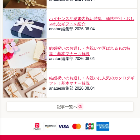
ハイセンスな結婚内祝い特集｜価格帯別・おし
ゃれなギフトを紹介
anatae編集部
2026.08.04
結婚祝いのお返し・内祝いで喜ばれるもの特
集！基本マナーも解説
anatae編集部
2026.08.04
結婚祝いのお返し・内祝いに人気のカタログギ
フト！基本マナー解説
anatae編集部
2026.08.04
記事一覧へ
Footer