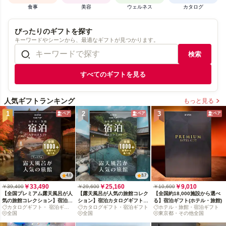
食事
美容
ウェルネス
カタログ
ぴったりのギフトを探す
キーワードやシーンから、最適なギフトが見つかります。
検索
すべてのギフトを見る
人気ギフトランキング
もっと見る
1
2
3
ペア
ペア
ペア
4.0
3.7
￥33,490
￥25,160
￥9,010
￥39,400
￥29,600
￥10,600
【全国プレミアム露天風呂が人
【露天風呂が人気の旅館コレク
【全国約18,000施設から選べ
気の旅館コレクション】宿泊カ
ション】宿泊カタログギフト:
る】宿泊ギフト(ホテル・旅館)
カタログギフト・ 宿泊ギフ
カタログギフト・宿泊ギフト
ホテル・旅館・宿泊ギフト
タログギフト: 掲載数1,000+施
掲載数1,000+施設〜
ト
全国
全国
東京都・その他全国
設〜