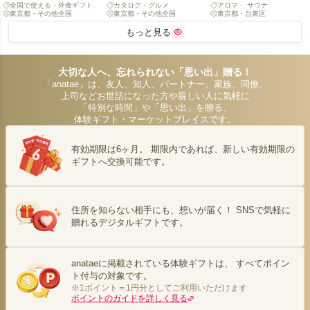
全国で使える・外食ギフト
カタログ・グルメ
アロマ・ サウナ
（全国約2,600店舗対象）
分
東京都・その他全国
東京都・その他全国
東京都・台東区
もっと見る
大切な人へ、忘れられない「思い出」贈る！
「anatae」は、友人、知人、パートナー、家族、同僚、
上司などお世話になった方や親しい人に気軽に
「特別な時間」や「思い出」を贈る、
体験ギフト・マーケットプレイスです。
有効期限は6ヶ月。 期限内であれば、新しい有効期限の
ギフトへ交換可能です。
住所を知らない相手にも、想いが届く！ SNSで気軽に
贈れるデジタルギフトです。
anataeに掲載されている体験ギフトは、 すべてポイン
ト付与の対象です。
※1ポイント＝1円分としてご利用いただけます
ポイントのガイドを詳しく見る