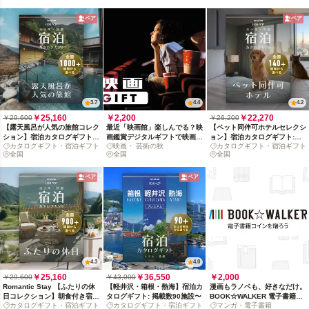
ペア
ペア
3.7
4.4
4.2
￥25,160
￥2,200
￥22,270
￥29,600
￥26,200
【露天風呂が人気の旅館コレク
最近「映画館」楽しんでる？映
【ペット同伴可ホテルセレクシ
ション】宿泊カタログギフト:
画鑑賞デジタルギフトで映画の
ョン】宿泊カタログギフト:
カタログギフト・宿泊ギフト
映画・ 芸術の秋
カタログギフト・宿泊ギフト
掲載数1,000+施設〜
没入体験を贈ろう
140+施設〜
全国
全国
全国
ペア
ペア
4.3
4.0
￥25,160
￥36,550
￥2,000
￥29,600
￥43,000
Romantic Stay 【ふたりの休
【軽井沢・箱根・熱海】宿泊カ
漫画もラノベも、好きなだけ。
日コレクション】朝食付き宿泊
タログギフト: 掲載数90施設〜
BOOK☆WALKER 電子書籍コ
カタログギフト・宿泊ギフト
カタログギフト・宿泊ギフト
マンガ・電子書籍
カタログギフト: 掲載数900+施
インを贈ろう