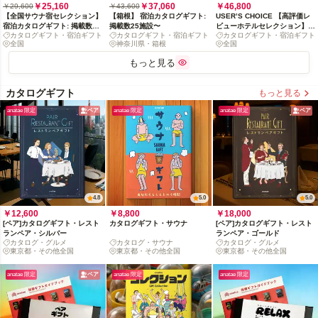
￥25,160
￥37,060
￥46,800
￥29,600
￥43,600
【全国サウナ宿セレクション】
【箱根】 宿泊カタログギフト:
USER’S CHOICE 【高評価レ
宿泊カタログギフト: 掲載数
掲載数25施設〜
ビューホテルセレクション】宿
カタログギフト・宿泊ギフト
カタログギフト・宿泊ギフト
カタログギフト・宿泊ギフト
500+施設〜
泊カタログギフト: 掲載数
全国
神奈川県・箱根
全国
500+施設〜
もっと見る
カタログギフト
もっと見る
anatae 限定
ペア
anatae 限定
anatae 限定
ペア
4.8
5.0
5.0
￥12,600
￥8,800
￥18,000
[ペア]カタログギフト・レスト
カタログギフト・サウナ
[ペア]カタログギフト・レスト
ランペア・シルバー
ランペア・ゴールド
カタログ・グルメ
カタログ・サウナ
カタログ・グルメ
東京都・その他全国
東京都・その他全国
東京都・その他全国
anatae 限定
ペア
anatae 限定
anatae 限定