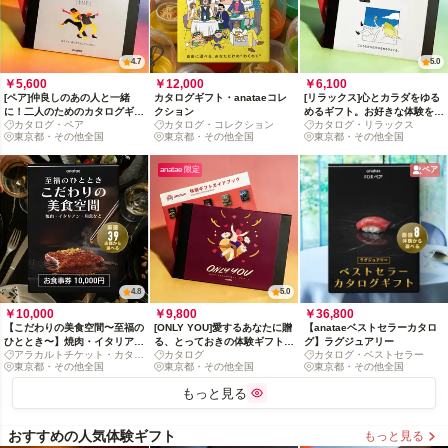
4.7
5.0
￥5,600
￥12,000
￥6,100
[ペア]仲良しのあの人と一緒
カタログギフト・anataeコレ
[リラックス]心とカラダをゆる
に！二人のためのカタログギフ
クション
めるギフト。お好きな体験を選
カタログ・ペア
カタログ・コレクション
カタログ・リラックス
ト
んで！
東京都・その他全国
東京都・その他全国
東京都・その他全国
anatae 限定
ペア
4.8
5.0
￥10,000
￥9,800
￥36,800
【こだわりの美食空間〜至福の
[ONLY YOU]愛するあなたに贈
【anataeベストセラーカタロ
ひととき〜】焼肉・イタリア
る、とっておきの体験ギフトコ
グ】ラグジュアリー
アラカルトチケット・カタロ
カタログ
カタログ・ベストセラー
ン・和食など、厳選39店舗か
レクション
グ
東京都・その他全国
東京都・その他全国
東京都・その他全国
ら選べるお食事券 10,000円
もっと見る
おすすめの人気体験ギフト
もっと見る