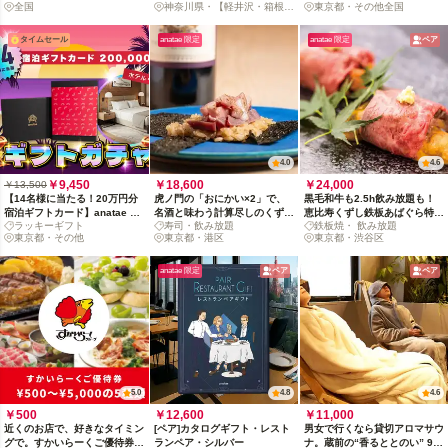
全国
神奈川県・【軽井沢・箱根・
東京都・その他全国
設〜
熱海】
タイムセール
anatae 限定
anatae 限定
ペア
4.0
4.6
￥9,450
￥18,600
￥24,000
￥13,500
【14名様に当たる！20万円分
虎ノ門の「おにかい×2」で、
黒毛和牛も2.5h飲み放題も！
宿泊ギフトカード】anatae ギ
名酒と味わう計算尽しのくずし
恵比寿くずし鉄板あばぐら特選
ラッキーギフト
寿司・飲み放題
鉄板焼・ 飲み放題
フトガチャ
鮨
ペアディナー
東京都・その他
東京都・港区
東京都・渋谷区
anatae 限定
ペア
ペア
5.0
4.8
4.6
￥500
￥12,600
￥11,000
近くのお店で、好きなタイミン
[ペア]カタログギフト・レスト
男女で行くなら貸切アロマサウ
グで。すかいらーくご優待券
ランペア・シルバー
ナ。蔵前の“香るととのい” 90