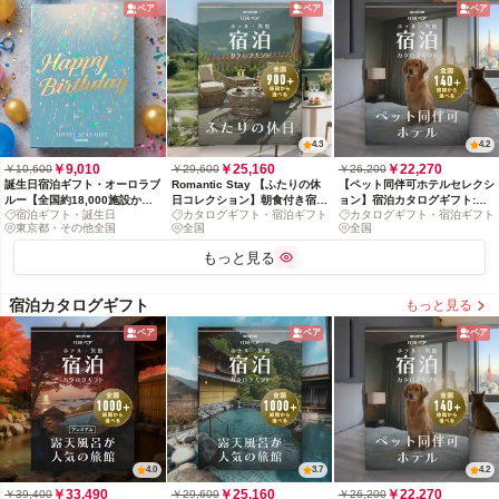
ペア
ペア
ペア
4.3
4.2
￥9,010
￥25,160
￥22,270
￥10,600
￥29,600
￥26,200
誕生日宿泊ギフト・オーロラブ
Romantic Stay 【ふたりの休
【ペット同伴可ホテルセレクシ
ルー【全国約18,000施設から
日コレクション】朝食付き宿泊
ョン】宿泊カタログギフト:
宿泊ギフト・誕生日
カタログギフト・宿泊ギフト
カタログギフト・宿泊ギフト
選べる】
カタログギフト: 掲載数900+施
140+施設〜
東京都・その他全国
全国
全国
設〜
もっと見る
宿泊カタログギフト
もっと見る
ペア
ペア
ペア
4.0
3.7
4.2
￥33,490
￥25,160
￥22,270
￥39,400
￥29,600
￥26,200